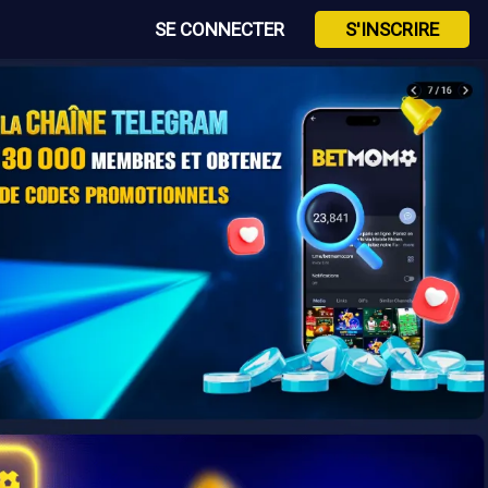
SE CONNECTER
S'INSCRIRE