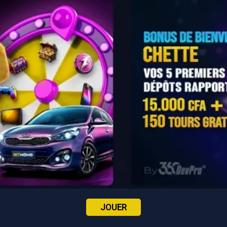
JOUER