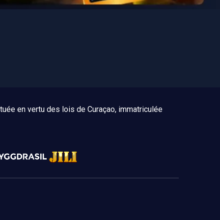
tuée en vertu des lois de Curaçao, immatriculée