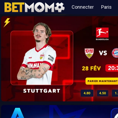
Connecter
Paris