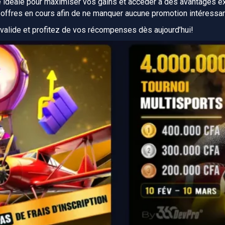
idéale pour maximiser vos gains et accéder à des avantages ex
s offres en cours afin de ne manquer aucune promotion intéressan
alide et profitez de vos récompenses dès aujourd’hui!