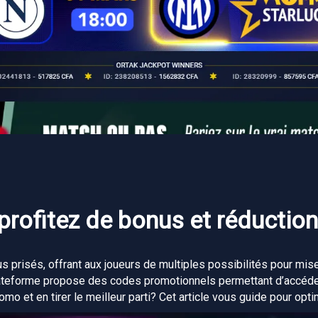
fitez de bonus et réduction
s prisés, offrant aux joueurs de multiples possibilités pour mise
plateforme propose des codes promotionnels permettant d’accéder
 et en tirer le meilleur parti? Cet article vous guide pour opt