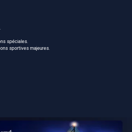
.
ons spéciales.
ions sportives majeures.