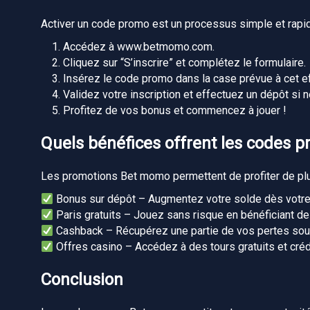
Activer un code promo est un processus simple et rapi
Accédez à www.betmomo.com.
Cliquez sur “S’inscrire” et complétez le formulaire.
Insérez le code promo dans la case prévue à cet ef
Validez votre inscription et effectuez un dépôt si 
Profitez de vos bonus et commencez à jouer !
Quels bénéfices offrent les codes
Les promotions Bet momo permettent de profiter de pl
Bonus sur dépôt – Augmentez votre solde dès votre
Paris gratuits – Jouez sans risque en bénéficiant de
Cashback – Récupérez une partie de vos pertes sou
Offres casino – Accédez à des tours gratuits et créd
Conclusion